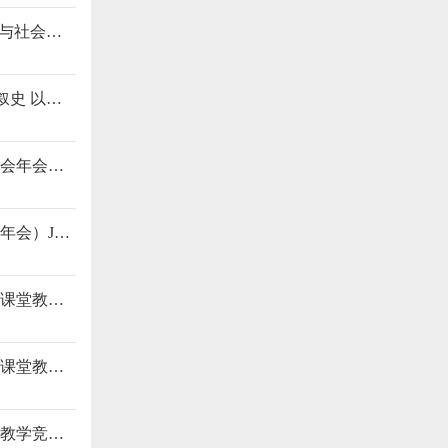
初中历史与社会参赛课例《“逃”出大英博物馆》（浙江省初中历史与社会课堂教学评审及观摩活动）py7W
初中历史与社会参赛课例《中国的民族民主革命项目化学习--以诗叙史 以诗存史 以诗言志》（浙江省初中历史与社会课堂教学评审及观摩活动）py7W
初中历史观摩课八年级《全民族抗战》（合肥市中学历史教学研究会年会）hneP
初中历史说课九年级《美国的诞生》（合肥市中学历史教学研究会年会）J4zA
初中历史竞赛课《星星之火，可以燎原》（安徽省初中历史新课程课堂教学竞赛活动）wQeK
初中历史竞赛课《星星之火，可以燎原》（安徽省初中历史新课程课堂教学竞赛活动）wQeK
初中历史竞赛课《伟大的历史转折》（安徽省初中历史新课程课堂教学竞赛活动）9u7h