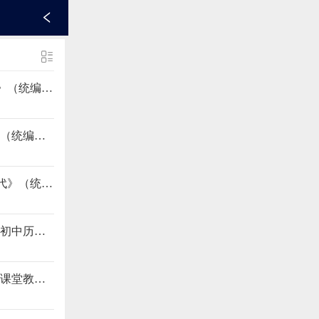
专家讲座《统编历史教科书中的党史（一）--新民主主义革命时期》（统编历史教科书中的党史全国教研会）
教学指导《统编初中历史教科书中党史内容教学指导与教学建议》（统编历史教科书中的党史全国教研会）
专家讲座《统编历史教科书中的党史（二）--从新中国成立到新时代》（统编历史教科书中的党史全国教研会）t84s
讲座《浙江省初中历史与社会教育发展历程及探索成果》（浙江省初中历史与社会课堂教学评审及观摩活动）
讲座《核心素养下追寻精彩的课堂教学》（浙江省初中历史与社会课堂教学评审及观摩活动）