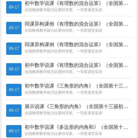
初中数学说课《有理数的混合运算》（全国第十三届初中青年数学教师课例展示活动）nf52
09-17
全国教师教学能力比赛特等奖、一等奖课堂实录
同课异构课例《有理数的混合运算》（全国第十三届初中青年数学教师课例展示活动）
09-17
全国教师教学能力比赛特等奖、一等奖课堂实录
同课异构课例《有理数的混合运算》（全国第十三届初中青年数学教师课例展示活动）
09-17
全国教师教学能力比赛特等奖、一等奖课堂实录
初中数学说课《有理数的混合运算》（全国第十三届初中青年数学教师课例展示活动）nf52
09-17
全国教师教学能力比赛特等奖、一等奖课堂实录
初中数学说课《三角形的内角》（全国第十三届初中青年数学教师课例展示活动）nf52
09-17
全国教师教学能力比赛特等奖、一等奖课堂实录
展示说课《三角形的内角》（全国第十三届初中青年数学教师课例展示活动）nf52
09-17
全国教师教学能力比赛特等奖、一等奖课堂实录
初中数学说课《多边形的内角和》（全国第十三届初中青年数学教师课例展示活动）nf52
09-17
全国教师教学能力比赛特等奖、一等奖课堂实录