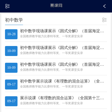
初中数学
初中数学现场课展示《因式分解》（首届海淀基础教育学术会议）2P6n
10-28
全国教师教学能力比赛特等奖、一等奖课堂实录
初中数学现场课展示《因式分解》（首届海淀基础教育学术会议）2P6n
10-09
全国教师教学能力比赛特等奖、一等奖课堂实录
初中数学现场课展示《因式分解》（首届海淀基础教育学术会议）2P6n
10-09
全国教师教学能力比赛特等奖、一等奖课堂实录
初中数学展示说课《有理数的混合运算》（全国第十三届初中青年数学教师课例展示活动）
09-17
全国教师教学能力比赛特等奖、一等奖课堂实录
展示说课《有理数的混合运算》（全国第十三届初中青年数学教师课例展示活动）nf52
09-17
全国教师教学能力比赛特等奖、一等奖课堂实录